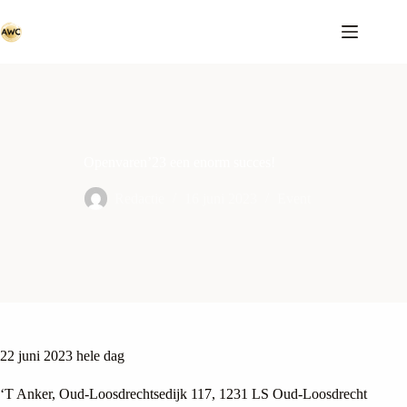
Ga
naar
de
inhoud
Openvaren’23 een enorm succes!
Redactie
16 juni 2023
Event
22 juni 2023 hele dag
‘T Anker, Oud-Loosdrechtsedijk 117, 1231 LS Oud-Loosdrecht