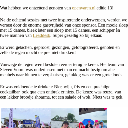
Wat hebben we ontzettend genoten van
openvaren.nl
editie 13!
Na de ochtend sessies met twee inspirerende onderwerpen, werden we
verrast door de enorme gastvrijheid van onze sponsor. Een mooie sloep
met 15 dames, bleek later een sloep met 15 dames, een schipper èn
twee mannen van
Leaddesk
. Super gezellig zo bij elkaar.
Er werd gelachen, geproost, gezongen, gefotografeerd, genoten en
zelfs de regen mocht de pret niet drukken!
Vanwege de regen werd besloten eerder terug te keren. Het team van
Steven Voorn was ondertussen met man en macht bezig om alle
meubels naar binnen te verplaatsen, gelukkig was er een grote loods.
Er was voldoende te drinken: Bier, wijn, fris en een prachtige
cocktailbar. ook qua eten ontbrak er niets. De keuze was reuze, van
een lekker broodje shoarma, tot een salade of wok. Niets was te gek.