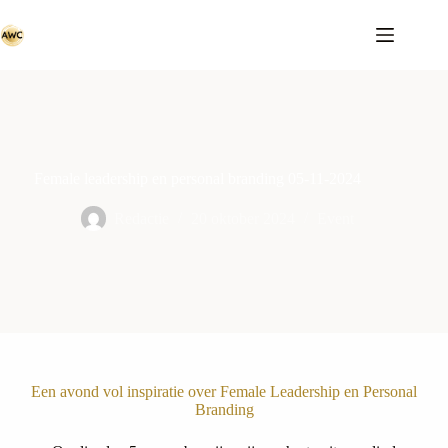
Ga
naar
de
inhoud
Female leadership en personal branding 05-11-2024
Redactie
20 oktober 2024
Event
Een avond vol inspiratie over Female Leadership en Personal
Branding