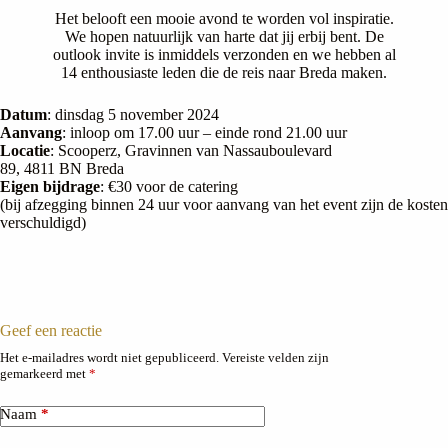
Het belooft een mooie avond te worden vol inspiratie.
We hopen natuurlijk van harte dat jij erbij bent. De
outlook invite is inmiddels verzonden en we hebben al
14 enthousiaste leden die de reis naar Breda maken.
Datum
: dinsdag 5 november 2024
Aanvang
: inloop om 17.00 uur – einde rond 21.00 uur
Locatie
: Scooperz, Gravinnen van Nassauboulevard
89, 4811 BN Breda
Eigen bijdrage
: €30 voor de catering
(bij afzegging binnen 24 uur voor aanvang van het event zijn de kosten
verschuldigd)
Geef een reactie
Het e-mailadres wordt niet gepubliceerd.
Vereiste velden zijn
gemarkeerd met
*
Naam
*